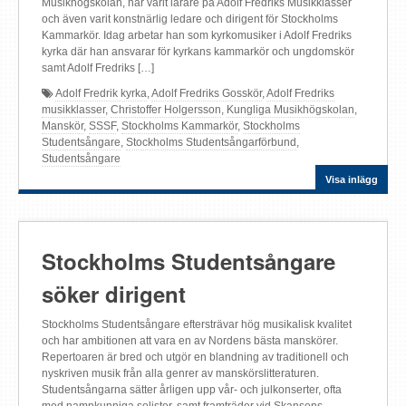
Musikhögskolan, har varit lärare på Adolf Fredriks Musikklasser
och även varit konstnärlig ledare och dirigent för Stockholms
Kammarkör. Idag arbetar han som kyrkomusiker i Adolf Fredriks
kyrka där han ansvarar för kyrkans kammarkör och ungdomskör
samt Adolf Fredriks […]
Adolf Fredrik kyrka
,
Adolf Fredriks Gosskör
,
Adolf Fredriks
musikklasser
,
Christoffer Holgersson
,
Kungliga Musikhögskolan
,
Manskör
,
SSSF
,
Stockholms Kammarkör
,
Stockholms
Studentsångare
,
Stockholms Studentsångarförbund
,
Studentsångare
Visa inlägg
Stockholms Studentsångare
söker dirigent
Stockholms Studentsångare eftersträvar hög musikalisk kvalitet
och har ambitionen att vara en av Nordens bästa manskörer.
Repertoaren är bred och utgör en blandning av traditionell och
nyskriven musik från alla genrer av manskörslitteraturen.
Studentsångarna sätter årligen upp vår- och julkonserter, ofta
med namnkunniga solister, samt framträder vid Skansens