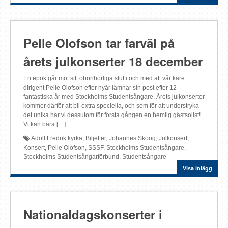
Pelle Olofson tar farväl på
årets julkonserter 18 december
En epok går mot sitt obönhörliga slut i och med att vår käre
dirigent Pelle Olofson efter nyår lämnar sin post efter 12
fantastiska år med Stockholms Studentsångare. Årets julkonserter
kommer därför att bli extra speciella, och som för att understryka
det unika har vi dessutom för första gången en hemlig gästsolist!
Vi kan bara […]
Adolf Fredrik kyrka
,
Biljetter
,
Johannes Skoog
,
Julkonsert
,
Konsert
,
Pelle Olofson
,
SSSF
,
Stockholms Studentsångare
,
Stockholms Studentsångarförbund
,
Studentsångare
Visa inlägg
Nationaldagskonserter i