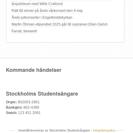
årsjubileum med Wille Crafoord
Rätt låt vinner på årets vårkonsert den 9 maj
Årets julkonserter i Engelbrektskyrkan
Martin Öhman-stipendiet 2025 går till sopranen Ellen Gahm
Farväl, farewell!
Kommande händelser
Stockholms Studentsångare
Orgnr:
802003-2861
Bankgiro:
862-4389
Swish:
123 451 2091
Innehåll levereras av Stockholms Studentsångare -
Integritetspolicy
-