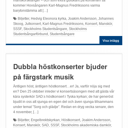
manskörsklanger – och som extra guldkant på konserten så
kommer Hovsångaren Karl-Magnus Fredrikssons varma
barytonstämma att […]
Biljetter
,
Hedvig Eleonora kyrka
,
Joakim Andersson
,
Johannes
Skoog
,
Julkonsert
,
Karl-Magnus Fredrikssons
,
Konsert
,
Manskör
,
SSSF
,
Stockholms Studentsångare
,
Stockholms
Studentsångarförbund
,
Studentsångare
Visa inlägg
Dubbla höstkonserter bjuder
på färgstark musik
Äntligen höst, äntligen höstkonsert…er! Ja, varför nöja sig med
en? Den 25 oktober inleder vi konsertsäsongen med att gästa vår
kära systerkör SAD:s höstkonsert i Tyska kyrkan; de har generöst
bjudit in oss att sjunga en egen del och även sjunga tillsammans
under temat ”Sorg och glädje”. Redan en dryg vecka senare, den
4 november, […]
Biljetter
,
Engelbrektskyrkan
,
Höstkonsert
,
Joakim Andersson
,
Konsert
,
Manskör
,
SAD
,
SSSF
,
Stockholms akademiska damkör
,