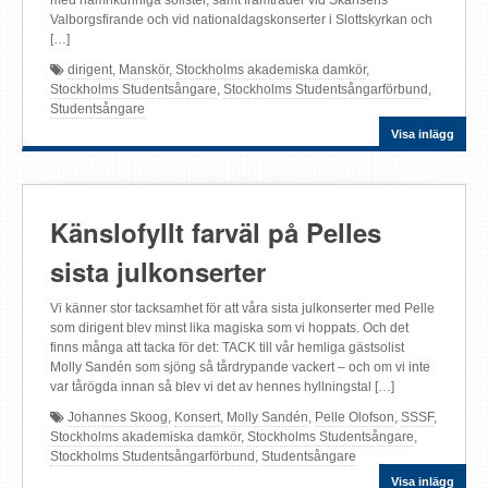
Valborgsfirande och vid nationaldagskonserter i Slottskyrkan och
[…]
dirigent
,
Manskör
,
Stockholms akademiska damkör
,
Stockholms Studentsångare
,
Stockholms Studentsångarförbund
,
Studentsångare
Visa inlägg
Känslofyllt farväl på Pelles
sista julkonserter
Vi känner stor tacksamhet för att våra sista julkonserter med Pelle
som dirigent blev minst lika magiska som vi hoppats. Och det
finns många att tacka för det: TACK till vår hemliga gästsolist
Molly Sandén som sjöng så tårdrypande vackert – och om vi inte
var tårögda innan så blev vi det av hennes hyllningstal […]
Johannes Skoog
,
Konsert
,
Molly Sandén
,
Pelle Olofson
,
SSSF
,
Stockholms akademiska damkör
,
Stockholms Studentsångare
,
Stockholms Studentsångarförbund
,
Studentsångare
Visa inlägg