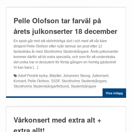
Pelle Olofson tar farväl på
årets julkonserter 18 december
En epok går mot sitt obönhörliga slut i och med att vår käre
dirigent Pelle Olofson efter nyår lämnar sin post efter 12
fantastiska år med Stockholms Studentsångare. Årets julkonserter
kommer därför att bli extra speciella, och som för att understryka
det unika har vi dessutom för första gången en hemlig gästsolist!
Vi kan bara […]
Adolf Fredrik kyrka
,
Biljetter
,
Johannes Skoog
,
Julkonsert
,
Konsert
,
Pelle Olofson
,
SSSF
,
Stockholms Studentsångare
,
Stockholms Studentsångarförbund
,
Studentsångare
Visa inlägg
Vårkonsert med extra alt +
extra allt!