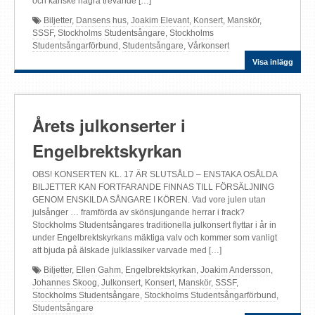
och kanske några trevande […]
Biljetter
,
Dansens hus
,
Joakim Elevant
,
Konsert
,
Manskör
,
SSSF
,
Stockholms Studentsångare
,
Stockholms
Studentsångarförbund
,
Studentsångare
,
Vårkonsert
Visa inlägg
Årets julkonserter i
Engelbrektskyrkan
OBS! KONSERTEN KL. 17 ÄR SLUTSÅLD – ENSTAKA OSÅLDA
BILJETTER KAN FORTFARANDE FINNAS TILL FÖRSÄLJNING
GENOM ENSKILDA SÅNGARE I KÖREN. Vad vore julen utan
julsånger … framförda av skönsjungande herrar i frack?
Stockholms Studentsångares traditionella julkonsert flyttar i år in
under Engelbrektskyrkans mäktiga valv och kommer som vanligt
att bjuda på älskade julklassiker varvade med […]
Biljetter
,
Ellen Gahm
,
Engelbrektskyrkan
,
Joakim Andersson
,
Johannes Skoog
,
Julkonsert
,
Konsert
,
Manskör
,
SSSF
,
Stockholms Studentsångare
,
Stockholms Studentsångarförbund
,
Studentsångare