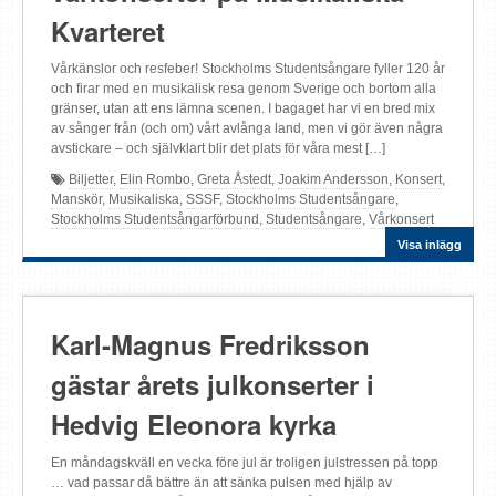
Kvarteret
Vårkänslor och resfeber! Stockholms Studentsångare fyller 120 år
och firar med en musikalisk resa genom Sverige och bortom alla
gränser, utan att ens lämna scenen. I bagaget har vi en bred mix
av sånger från (och om) vårt avlånga land, men vi gör även några
avstickare – och självklart blir det plats för våra mest […]
Biljetter
,
Elin Rombo
,
Greta Åstedt
,
Joakim Andersson
,
Konsert
,
Manskör
,
Musikaliska
,
SSSF
,
Stockholms Studentsångare
,
Stockholms Studentsångarförbund
,
Studentsångare
,
Vårkonsert
Visa inlägg
Karl-Magnus Fredriksson
gästar årets julkonserter i
Hedvig Eleonora kyrka
En måndagskväll en vecka före jul är troligen julstressen på topp
… vad passar då bättre än att sänka pulsen med hjälp av