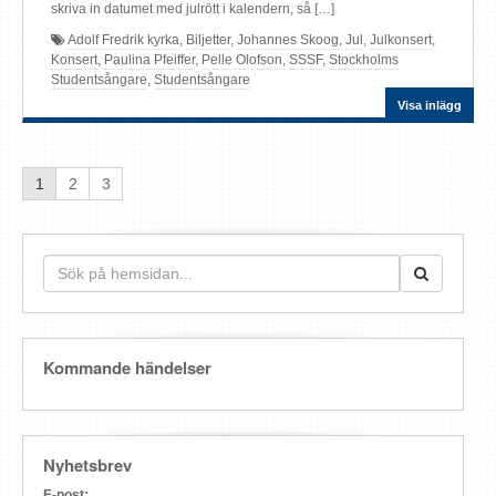
skriva in datumet med julrött i kalendern, så […]
Adolf Fredrik kyrka
,
Biljetter
,
Johannes Skoog
,
Jul
,
Julkonsert
,
Konsert
,
Paulina Pfeiffer
,
Pelle Olofson
,
SSSF
,
Stockholms
Studentsångare
,
Studentsångare
Visa inlägg
1
2
3
Kommande händelser
Nyhetsbrev
E-post: