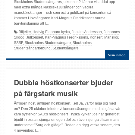
Stockholms Studentsångares julkonsert? I år har vi laddat upp
med extra många klassiska julsånger och vackra
manskörsklanger – och som extra guldkant på konserten så
kommer Hovsångaren Karl-Magnus Fredrikssons varma
barytonstämma att […]
Biljetter
,
Hedvig Eleonora kyrka
,
Joakim Andersson
,
Johannes
Skoog
,
Julkonsert
,
Karl-Magnus Fredrikssons
,
Konsert
,
Manskör
,
SSSF
,
Stockholms Studentsångare
,
Stockholms
Studentsångarförbund
,
Studentsångare
Visa inlägg
Dubbla höstkonserter bjuder
på färgstark musik
Äntligen höst, äntligen höstkonsert…er! Ja, varför nöja sig med
en? Den 25 oktober inleder vi konsertsäsongen med att gästa vår
kära systerkör SAD:s höstkonsert i Tyska kyrkan; de har generöst
bjudit in oss att sjunga en egen del och även sjunga tillsammans
under temat ”Sorg och glädje”. Redan en dryg vecka senare, den
4 november, […]