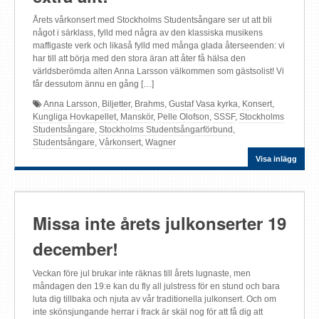
Årets vårkonsert med Stockholms Studentsångare ser ut att bli
något i särklass, fylld med några av den klassiska musikens
maffigaste verk och likaså fylld med många glada återseenden: vi
har till att börja med den stora äran att åter få hälsa den
världsberömda alten Anna Larsson välkommen som gästsolist! Vi
får dessutom ännu en gång […]
Anna Larsson
,
Biljetter
,
Brahms
,
Gustaf Vasa kyrka
,
Konsert
,
Kungliga Hovkapellet
,
Manskör
,
Pelle Olofson
,
SSSF
,
Stockholms
Studentsångare
,
Stockholms Studentsångarförbund
,
Studentsångare
,
Vårkonsert
,
Wagner
Visa inlägg
Missa inte årets julkonserter 19
december!
Veckan före jul brukar inte räknas till årets lugnaste, men
måndagen den 19:e kan du fly all julstress för en stund och bara
luta dig tillbaka och njuta av vår traditionella julkonsert. Och om
inte skönsjungande herrar i frack är skäl nog för att få dig att