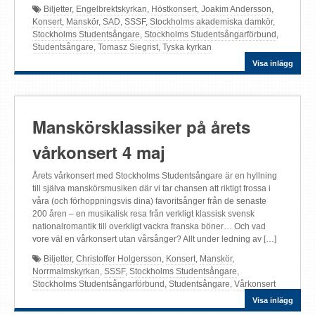
Biljetter
,
Engelbrektskyrkan
,
Höstkonsert
,
Joakim Andersson
,
Konsert
,
Manskör
,
SAD
,
SSSF
,
Stockholms akademiska damkör
,
Stockholms Studentsångare
,
Stockholms Studentsångarförbund
,
Studentsångare
,
Tomasz Siegrist
,
Tyska kyrkan
Visa inlägg
Manskörsklassiker på årets
vårkonsert 4 maj
Årets vårkonsert med Stockholms Studentsångare är en hyllning
till själva manskörsmusiken där vi tar chansen att riktigt frossa i
våra (och förhoppningsvis dina) favoritsånger från de senaste
200 åren – en musikalisk resa från verkligt klassisk svensk
nationalromantik till overkligt vackra franska böner… Och vad
vore väl en vårkonsert utan vårsånger? Allt under ledning av […]
Biljetter
,
Christoffer Holgersson
,
Konsert
,
Manskör
,
Norrmalmskyrkan
,
SSSF
,
Stockholms Studentsångare
,
Stockholms Studentsångarförbund
,
Studentsångare
,
Vårkonsert
Visa inlägg