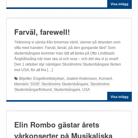
Visa inlägg
Farväl, farewell!
”Hälsning vi sända från tonernas värld, vänner på stranden som
vifta med handen: Farväl, farväl, på den gungande färd”.Som
studentsångare kommer man lätt att tänka på Otto Lindblads
Ångbåtssång när man ska ut och resa – och det ska vi ju snart!
Den 1 oktober styr nämligen Stockholms Studentsångare färden
mot USA, för att fira […]
Biljetter
,
Engelbrektskyrkan
,
Joakim Andersson
,
Konsert
,
Manskör
,
SSSF
,
Stockholms Studentsångare
,
Stockholms
Studentsångarförbund
,
Studentsångare
,
USA
Visa inlägg
Elin Rombo gästar årets
vårkonserter på Musikaliska