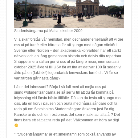
Studentsångarna på Malta, oktober 2009
Vi älskar förstås vår hemstad, men det händer emellanåt att vi ger
oss ut på turné eller körresa för att sjunga med någon vänkör i
Sverige eller Norden – den akademiska körvärlden har ett starkt
nätverk och en lång gemensam historia och delvis dito repertoar.
Snäppet mera sällan ger vi oss ut på längre resor, men senast i
oktober 2025 åkte vi till USA för att fira att det var 100 år sedan vi
åkte på en (faktiskt!) legendarisk femveckors turné dit. Vi får se
vart färden går nästa gång?
Låter det intressant? Börja i så fall med att mejla oss på
sjung@studentsangarna.se så ser vi till att du får komma på
inlyssning vid första bästa tillfälle. Då kan du testa att sjunga med
oss, äta en korv i pausen och prata med några sångare och ta
reda på om Stockholms Studentsångare är kören just för dig.
Kanske är du och din röst precis det som vi saknat i alla år? Det
finns bara ett sätt att ta reda på det. Välkommen att höra av dig!
* ”Studentsångarna” är ett smeknamn som också används av