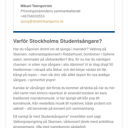
Mikael Twengström
Prövningsnämndens sammankallande
+46704033553
sjung@studentsangarna.se
Varför Stockholms Studentsångare?
Har du någonsin drömt om att sjunga i manskör? Valborg på
Skansen, nationaldagskonsert i Riddarhuset, bordsvisor i Gyllene
salen, serenader på vårbanketten? Bra, för nu har du nämligen
chansen: vi söker nya sångare i alla stämmor! Vi är idag drygt 50
medlemmar i närapå alla åldrar, och det börjar nästan bli lite
trångt på repen – men vår dörr står alltid öppen för nya duktiga
sångare, i synnerhet yngre!
Kanske är vårsånger det första du kommer att tänka på när du hör
vårt namn men körens repertoar är avsevärt bredare än bara
traditionell manskörsmusik: vi har sjungit allt från pop till
konstmusik, från medeltida musik till nyskrivet, både profant och
sakralt – allt beroende på konsert och sammanhang.
Ett vanligt år med Studentsångarna* innehåller som sagt
Valborgssjungning på Skansen, vårkonsert (årets mest ambitiösa
arrangemang, ofta med namnkunnig gästartist),