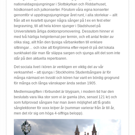
nationaldagssjungningar i Slottskyrkan och Riddarhuset,
höstkonsert och julkonserter. Förutom våra egna konserter
genomför vi uppdragssjungningar året runt, i alla storlekar – allt
från att en kvartett sjunger några sånger på t ex en fest eller
begravning, till att hela kören sjunger i Stadshuset på
Universitetets årliga doktorspromovering. Dessutom hinner vi
med två härliga helginternat per termin, och ett antal fester av
olika slag, allt från den tjusiga vårbanketten till enklare
sittningar… och icke att förglömma efter-repet-öl på det lokala
sunkhaket där man får släppa sargen och sjunga allt det som inte
står på den aktuella repertoaren.
Det sociala livet i kören är verkligen en viktig del av vår
verksamhet – att sjunga i Stockholms Studentsångare är för
många närmast en livsstil och kören har varit en bördig grogrund
för många och långa vänskaper ända sedan 1905.
Medlemsavgiften i förbundet är blygsam, i modern tid har den
beslutats vara lika stor som vi är gamla (dvs, senast 121 kr) och
som fullprovad sångare har man även möjlighet att få gratis
sånglektioner för xxxx kr/per år (summan varierar från år till år,
men det rör sig om höga 4-siffriga belopp).