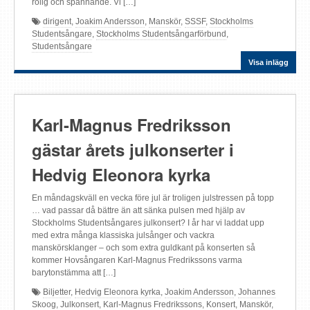
rolig och spännande. Vi […]
dirigent
,
Joakim Andersson
,
Manskör
,
SSSF
,
Stockholms
Studentsångare
,
Stockholms Studentsångarförbund
,
Studentsångare
Visa inlägg
Karl-Magnus Fredriksson
gästar årets julkonserter i
Hedvig Eleonora kyrka
En måndagskväll en vecka före jul är troligen julstressen på topp
… vad passar då bättre än att sänka pulsen med hjälp av
Stockholms Studentsångares julkonsert? I år har vi laddat upp
med extra många klassiska julsånger och vackra
manskörsklanger – och som extra guldkant på konserten så
kommer Hovsångaren Karl-Magnus Fredrikssons varma
barytonstämma att […]
Biljetter
,
Hedvig Eleonora kyrka
,
Joakim Andersson
,
Johannes
Skoog
,
Julkonsert
,
Karl-Magnus Fredrikssons
,
Konsert
,
Manskör
,