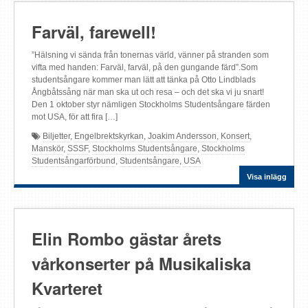
Farväl, farewell!
”Hälsning vi sända från tonernas värld, vänner på stranden som
vifta med handen: Farväl, farväl, på den gungande färd”.Som
studentsångare kommer man lätt att tänka på Otto Lindblads
Ångbåtssång när man ska ut och resa – och det ska vi ju snart!
Den 1 oktober styr nämligen Stockholms Studentsångare färden
mot USA, för att fira […]
Biljetter
,
Engelbrektskyrkan
,
Joakim Andersson
,
Konsert
,
Manskör
,
SSSF
,
Stockholms Studentsångare
,
Stockholms
Studentsångarförbund
,
Studentsångare
,
USA
Visa inlägg
Elin Rombo gästar årets
vårkonserter på Musikaliska
Kvarteret