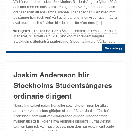
Vårkänslor och resfeber! Stockholms Studentsångare fyller 120 år
och firar med en musikalisk resa genom Sverige och bortom alla
gränser, utan att ens lämna scenen. I bagaget har vi en bred mix
av sånger från (och om) vårt avlånga land, men vi gör även några
avstickare – och självklart blir det plats för våra mest […]
Biljetter
,
Elin Rombo
,
Greta Åstedt
,
Joakim Andersson
,
Konsert
,
Manskör
,
Musikaliska
,
SSSF
,
Stockholms Studentsångare
,
Stockholms Studentsångarförbund
,
Studentsångare
,
Vårkonsert
Visa inlägg
Joakim Andersson blir
Stockholms Studentsångares
ordinarie dirigent
Några har säkert redan hört eller sett nyheten, men för alla er
andra har vi den stora glädjen att bekräfta att Joakim ”Jocke”
Andersson som varit vår vikarierande dirigent under hösten
nyligen utsetts till körens nya ordinarie dirigent! Hurra! Det har
varit en lång rekryteringsprocess, men den har också varit både