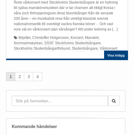
Årets vårkonsert med Stockholms Studentsångare är en hyllning
till själva manskörsmusiken där vi tar chansen att riktigt frossa i
våra (och förhoppningsvis dina) favoritsånger från de senaste
200 åren – en musikalisk resa från verkligt klassisk svensk
nationalromantik till overkligt vackra franska böner… Och vad
vore väl en vårkonsert utan vårsånger? Allt under ledning av […]
Biljetter
,
Christoffer Holgersson
,
Konsert
,
Manskör
,
Norrmalmskyrkan
,
SSSF
,
Stockholms Studentsångare
,
Stockholms Studentsångarförbund
,
Studentsångare
,
Vårkonsert
Visa inlägg
1
2
3
4
Kommande händelser