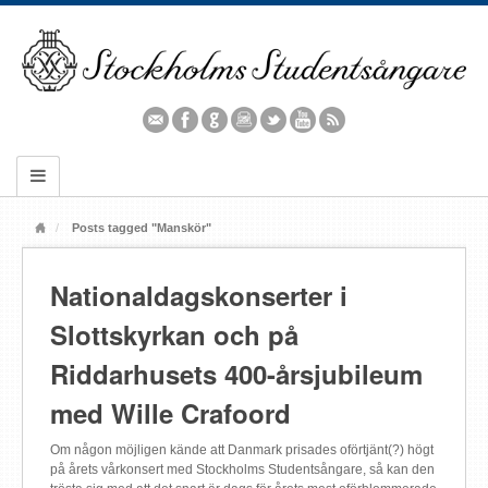
Posts tagged "Manskör"
Nationaldagskonserter i
Slottskyrkan och på
Riddarhusets 400-årsjubileum
med Wille Crafoord
Om någon möjligen kände att Danmark prisades oförtjänt(?) högt
på årets vårkonsert med Stockholms Studentsångare, så kan den