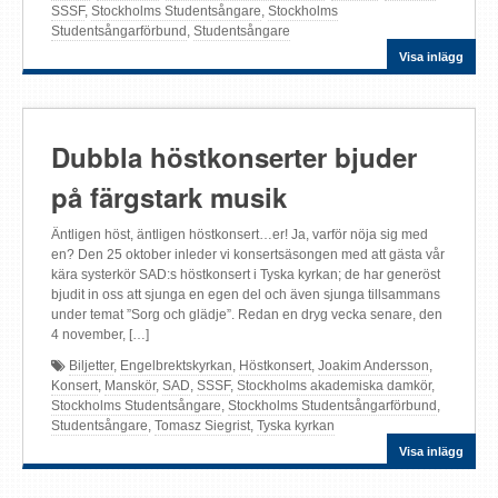
SSSF
,
Stockholms Studentsångare
,
Stockholms
Studentsångarförbund
,
Studentsångare
Visa inlägg
Dubbla höstkonserter bjuder
på färgstark musik
Äntligen höst, äntligen höstkonsert…er! Ja, varför nöja sig med
en? Den 25 oktober inleder vi konsertsäsongen med att gästa vår
kära systerkör SAD:s höstkonsert i Tyska kyrkan; de har generöst
bjudit in oss att sjunga en egen del och även sjunga tillsammans
under temat ”Sorg och glädje”. Redan en dryg vecka senare, den
4 november, […]
Biljetter
,
Engelbrektskyrkan
,
Höstkonsert
,
Joakim Andersson
,
Konsert
,
Manskör
,
SAD
,
SSSF
,
Stockholms akademiska damkör
,
Stockholms Studentsångare
,
Stockholms Studentsångarförbund
,
Studentsångare
,
Tomasz Siegrist
,
Tyska kyrkan
Visa inlägg