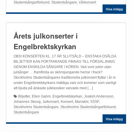
Studentsångarförbund
,
Studentsångare
,
Vårkonsert
Visa inlägg
Årets julkonserter i
Engelbrektskyrkan
OBS! KONSERTEN KL. 17 ÄR SLUTSÅLD – ENSTAKA OSÅLDA
BILJETTER KAN FORTFARANDE FINNAS TILL FÖRSÄLJNING
GENOM ENSKILDA SÅNGARE I KÖREN. Vad vore julen utan
julsånger … framförda av skönsjungande herrar i frack?
Stockholms Studentsångares traditionella julkonsert flyttar i år in
under Engelbrektskyrkans mäktiga valv och kommer som vanligt
att bjuda på älskade julklassiker varvade med […]
Biljetter
,
Ellen Gahm
,
Engelbrektskyrkan
,
Joakim Andersson
,
Johannes Skoog
,
Julkonsert
,
Konsert
,
Manskör
,
SSSF
,
Stockholms Studentsångare
,
Stockholms Studentsångarförbund
,
Studentsångare
Visa inlägg