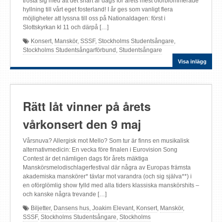
trösta sig med att det snart är dags för årets mest oförblommerade
hyllning till vårt eget fosterland! I år ges som vanligt flera
möjligheter att lyssna till oss på Nationaldagen: först i
Slottskyrkan kl 11 och därpå […]
Konsert
,
Manskör
,
SSSF
,
Stockholms Studentsångare
,
Stockholms Studentsångarförbund
,
Studentsångare
Visa inlägg
Rätt låt vinner på årets
vårkonsert den 9 maj
Vårsnuva? Allergisk mot Mello? Som tur är finns en musikalisk
alternativmedicin: En vecka före finalen i Eurovision Song
Contest är det nämligen dags för årets mäktiga
Manskörsmelodischlagerfestival där några av Europas främsta
akademiska manskörer* tävlar mot varandra (och sig själva**) i
en oförglömlig show fylld med alla tiders klassiska manskörshits –
och kanske några trevande […]
Biljetter
,
Dansens hus
,
Joakim Elevant
,
Konsert
,
Manskör
,
SSSF
,
Stockholms Studentsångare
,
Stockholms