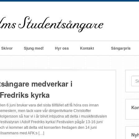
Skivor
Sjung med!
Hyr oss
Kontakt
Sångarpris
sångare medverkar i
 Fredriks kyrka
en 6 juni brukar vara det sista tillfället att få höra oss innan
Ko
semestern, men tack vare vår dirigentvikarie Christoffer
Holgersson så har vi i år blivit inbjudna att delta i musikfestivalen
Festivalyran i Adolf Fredriks kyrka! Festivalen pågår 13-16 juni
och vi kommer att delta vid konserten fredagen den 14 juni
tillsammans med AFK:s […]
Nyh