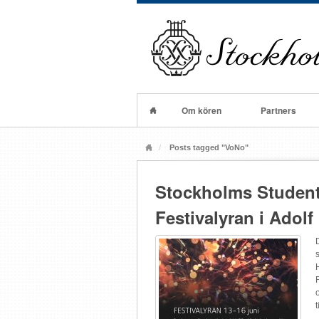
Om kören
Partners
Posts tagged "VoNo"
Stockholms Student
Festivalyran i Adolf
D