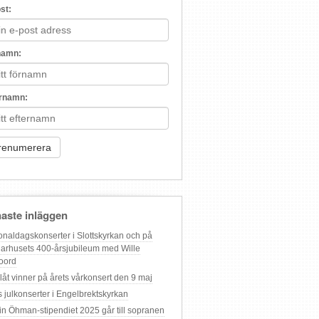
st:
namn:
ernamn:
aste inläggen
onaldagskonserter i Slottskyrkan och på
arhusets 400-årsjubileum med Wille
oord
 låt vinner på årets vårkonsert den 9 maj
s julkonserter i Engelbrektskyrkan
in Öhman-stipendiet 2025 går till sopranen