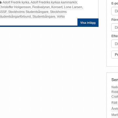
Adolf Fredrik kyrka
,
Adolf Fredriks kyrkas kammarkör
,
E-po
Christoffer Holgersson
,
Festivalyran
,
Konsert
,
Lone Larsen
,
SSSF
,
Stockholms Studentsångare
,
Stockholms
Studentsångarförbund
,
Studentsångare
,
VoNo
För
Visa inlägg
Eft
Sen
Nati
Ridd
Craf
Rätt
Året
Mart