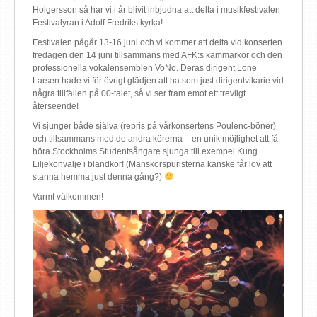
Holgersson så har vi i år blivit inbjudna att delta i musikfestivalen
Festivalyran i Adolf Fredriks kyrka!
Festivalen pågår 13-16 juni och vi kommer att delta vid konserten
fredagen den 14 juni tillsammans med AFK:s kammarkör och den
professionella vokalensemblen VoNo. Deras dirigent Lone
Larsen hade vi för övrigt glädjen att ha som just dirigentvikarie vid
några tillfällen på 00-talet, så vi ser fram emot ett trevligt
återseende!
Vi sjunger både själva (repris på vårkonsertens Poulenc-böner)
och tillsammans med de andra körerna – en unik möjlighet att få
höra Stockholms Studentsångare sjunga till exempel Kung
Liljekonvalje i blandkör! (Manskörspuristerna kanske får lov att
stanna hemma just denna gång?)
Varmt välkommen!