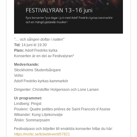
”… och sången doftar i natten”
Tid:
14 juni kl 19.30
Plats:
Adolf Fredriks kyrka
Konserten är en del av Festivalyran*
Medverkande:
Stockholms Studentsångare
VoNo
Adolf Fredriks kyrkas kammarkör
Dirigenter: Christoffer Holgersson och Lone Larsen
Ur programmet:
Lindberg: Pingst
Poulenc: Quatre petites prières de Saint Francois d’Assise
Wikander: Kung Liljekonvalje
Åhlén: Sommarpsalm
Festivalpass och biljetter till enskilda konserter hittar du här:
https://nortic.se/ticket/event/57821