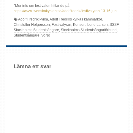
*Mer info om festivalen hittar du på
https://www.svenskakyrkan.se/adolffredrik/festivalyran-13-16-juni-
Adolf Fredrik kyrka
,
Adolf Fredriks kyrkas kammarkör
,
Christoffer Holgersson
,
Festivalyran
,
Konsert
,
Lone Larsen
,
SSSF
,
Stockholms Studentsångare
,
Stockholms Studentsångarförbund
,
Studentsångare
,
VoNo
Lämna ett svar