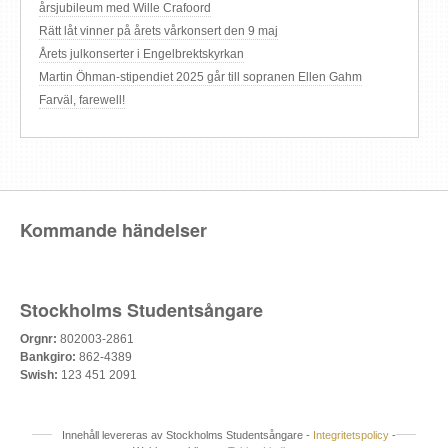
årsjubileum med Wille Crafoord
Rätt låt vinner på årets vårkonsert den 9 maj
Årets julkonserter i Engelbrektskyrkan
Martin Öhman-stipendiet 2025 går till sopranen Ellen Gahm
Farväl, farewell!
Kommande händelser
Stockholms Studentsångare
Orgnr:
802003-2861
Bankgiro:
862-4389
Swish:
123 451 2091
Innehåll levereras av Stockholms Studentsångare -
Integritetspolicy
-