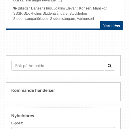
och kanske några trevande […]
Biljetter
,
Dansens hus
,
Joakim Elevant
,
Konsert
,
Manskör
,
SSSF
,
Stockholms Studentsångare
,
Stockholms
Studentsångarförbund
,
Studentsångare
,
Vårkonsert
Visa inlägg
Kommande händelser
Nyhetsbrev
E-post: