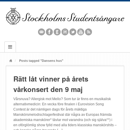
Posts tagged "Dansens hus"
Rätt låt vinner på årets
vårkonsert den 9 maj
Vårsnuva? Allergisk mot Mello? Som tur är finns en musikalisk
alternativmedicin: En vecka före finalen i Eurovision Song
Contest är det nämligen dags för årets mäktiga
Manskörsmelodischlagerfestival där några av Europas främsta
akademiska manskörer* tävlar mot varandra (och sig själva**) i
en oförglömlig show fylld med alla tiders klassiska manskörshits –