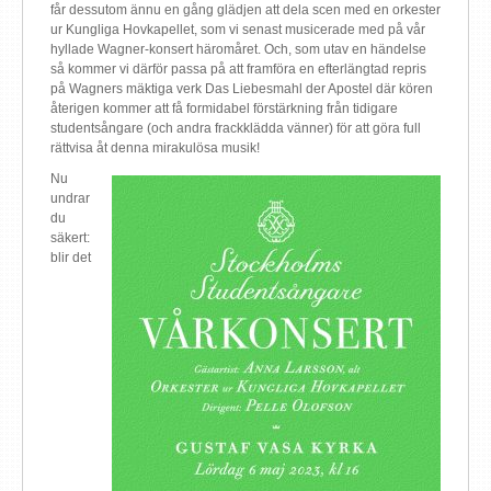
får dessutom ännu en gång glädjen att dela scen med en orkester
ur Kungliga Hovkapellet, som vi senast musicerade med på vår
hyllade Wagner-konsert häromåret. Och, som utav en händelse
så kommer vi därför passa på att framföra en efterlängtad repris
på Wagners mäktiga verk Das Liebesmahl der Apostel där kören
återigen kommer att få formidabel förstärkning från tidigare
studentsångare (och andra frackklädda vänner) för att göra full
rättvisa åt denna mirakulösa musik!
Nu
undrar
du
säkert:
blir det