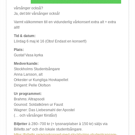
vårsånger också?
Ja, det blir vårsånger också!
Varmt välkommen till en vidunderlig vårkonsert extra alt + extra
allt!
Tid & datum:
Lördag 6 maj kl 16 (Obs! Endast en konsert!)
Plats:
Gustaf Vasa kyrka
Medverkande:
Stockholms Studentsångare
Anna Larsson, alt
Orkester ur Kungliga Hovkapellet
Dirigent: Pelle Olofson
Ur programmet:
Brahms: Altrapsodi
Gounod: Soldatkören ur Faust
Wagner: Das Liebesmahl der Apostel
(… och vårsånger förstås!)
Biljetter
à 280–700 kr (+ lyssnarplatser à 150 kr) säljs via
Billetto.se* och din lokale studentsångare.
https://billetto.se/e/varkonsert-med-stockholms-studentsangare-