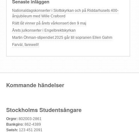
Senaste inläggen
Nationaldagskonserter i Slottskyrkan och på Riddarhusets 400-
årsjubileum med Wille Crafoord
Rätt låt vinner på årets vårkonsert den 9 maj
Årets julkonserter i Engelbrektskyrkan
Martin Öhman-stipendiet 2025 går till sopranen Ellen Gahm
Farväl, farewell!
Kommande händelser
Stockholms Studentsångare
Orgnr:
802003-2861
Bankgiro:
862-4389
Swish:
123 451 2091