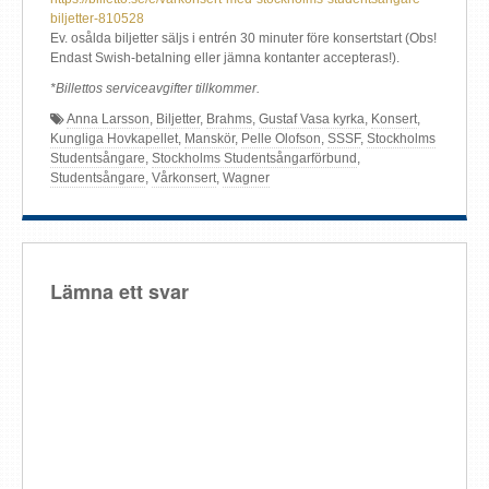
biljetter-810528
Ev. osålda biljetter säljs i entrén 30 minuter före konsertstart (Obs!
Endast Swish-betalning eller jämna kontanter accepteras!).
*Billettos serviceavgifter tillkommer.
Anna Larsson
,
Biljetter
,
Brahms
,
Gustaf Vasa kyrka
,
Konsert
,
Kungliga Hovkapellet
,
Manskör
,
Pelle Olofson
,
SSSF
,
Stockholms
Studentsångare
,
Stockholms Studentsångarförbund
,
Studentsångare
,
Vårkonsert
,
Wagner
Lämna ett svar