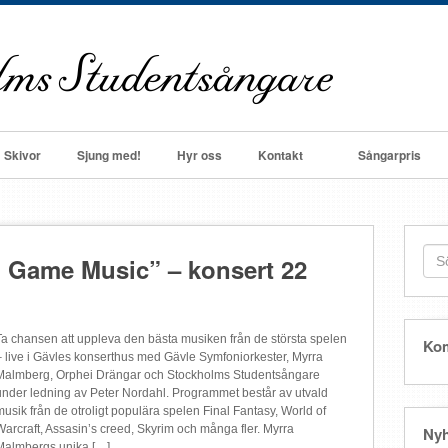
Skivor
Sjung med!
Hyr oss
Kontakt
Sångarpris
o Game Music” – konsert 22
Ta chansen att uppleva den bästa musiken från de största spelen
Ko
– live i Gävles konserthus med Gävle Symfoniorkester, Myrra
Malmberg, Orphei Drängar och Stockholms Studentsångare
under ledning av Peter Nordahl. Programmet består av utvald
musik från de otroligt populära spelen Final Fantasy, World of
Warcraft, Assasin’s creed, Skyrim och många fler. Myrra
Nyh
Malmbergs unika […]