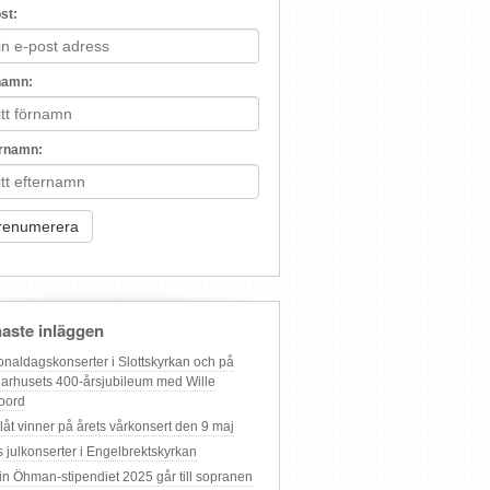
st:
namn:
ernamn:
aste inläggen
onaldagskonserter i Slottskyrkan och på
arhusets 400-årsjubileum med Wille
oord
 låt vinner på årets vårkonsert den 9 maj
s julkonserter i Engelbrektskyrkan
in Öhman-stipendiet 2025 går till sopranen