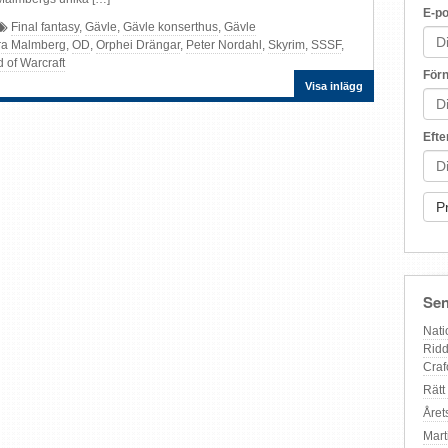
E-po
Final fantasy
,
Gävle
,
Gävle konserthus
,
Gävle
ra Malmberg
,
OD
,
Orphei Drängar
,
Peter Nordahl
,
Skyrim
,
SSSF
,
 of Warcraft
För
Visa inlägg
Eft
Sen
Nati
Ridd
Craf
Rätt
Året
Mart