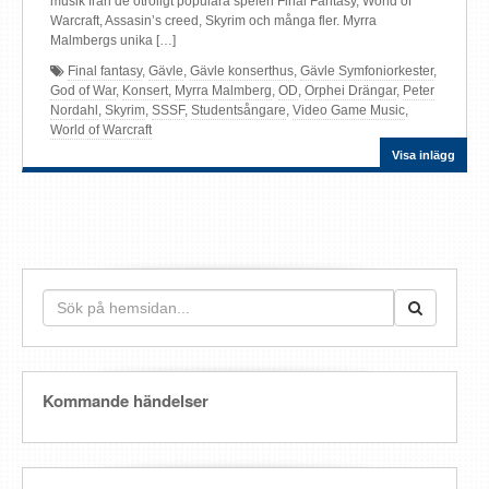
musik från de otroligt populära spelen Final Fantasy, World of
Warcraft, Assasin’s creed, Skyrim och många fler. Myrra
Malmbergs unika […]
Final fantasy
,
Gävle
,
Gävle konserthus
,
Gävle Symfoniorkester
,
God of War
,
Konsert
,
Myrra Malmberg
,
OD
,
Orphei Drängar
,
Peter
Nordahl
,
Skyrim
,
SSSF
,
Studentsångare
,
Video Game Music
,
World of Warcraft
Visa inlägg
Kommande händelser