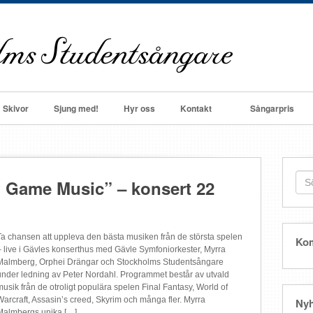
Skivor
Sjung med!
Hyr oss
Kontakt
Sångarpris
o Game Music” – konsert 22
Ta chansen att uppleva den bästa musiken från de största spelen
Ko
– live i Gävles konserthus med Gävle Symfoniorkester, Myrra
Malmberg, Orphei Drängar och Stockholms Studentsångare
under ledning av Peter Nordahl. Programmet består av utvald
musik från de otroligt populära spelen Final Fantasy, World of
Warcraft, Assasin’s creed, Skyrim och många fler. Myrra
Nyh
Malmbergs unika […]