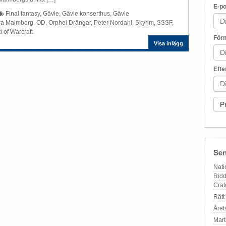
E-po
Final fantasy
,
Gävle
,
Gävle konserthus
,
Gävle
ra Malmberg
,
OD
,
Orphei Drängar
,
Peter Nordahl
,
Skyrim
,
SSSF
,
 of Warcraft
För
Visa inlägg
Eft
Sen
Nati
Ridd
Craf
Rätt
Året
Mart