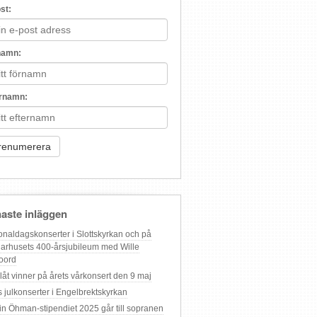
st:
namn:
ernamn:
aste inläggen
onaldagskonserter i Slottskyrkan och på
arhusets 400-årsjubileum med Wille
oord
 låt vinner på årets vårkonsert den 9 maj
s julkonserter i Engelbrektskyrkan
in Öhman-stipendiet 2025 går till sopranen