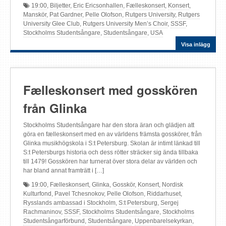
19:00
,
Biljetter
,
Eric Ericsonhallen
,
Fælleskonsert
,
Konsert
,
Manskör
,
Pat Gardner
,
Pelle Olofson
,
Rutgers University
,
Rutgers
University Glee Club
,
Rutgers University Men’s Choir
,
SSSF
,
Stockholms Studentsångare
,
Studentsångare
,
USA
Visa inlägg
Fælleskonsert med gosskören
från Glinka
Stockholms Studentsångare har den stora äran och glädjen att
göra en fælleskonsert med en av världens främsta gosskörer, från
Glinka musikhögskola i S:t Petersburg. Skolan är intimt länkad till
S:t Petersburgs historia och dess rötter sträcker sig ända tillbaka
till 1479! Gosskören har turnerat över stora delar av världen och
har bland annat framträtt i […]
19:00
,
Fælleskonsert
,
Glinka
,
Gosskör
,
Konsert
,
Nordisk
Kulturfond
,
Pavel Tchesnokov
,
Pelle Olofson
,
Riddarhuset
,
Rysslands ambassad i Stockholm
,
S:t Petersburg
,
Sergej
Rachmaninov
,
SSSF
,
Stockholms Studentsångare
,
Stockholms
Studentsångarförbund
,
Studentsångare
,
Uppenbarelsekyrkan
,