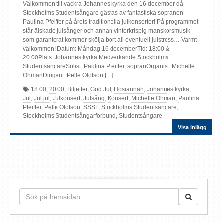
Välkommen till vackra Johannes kyrka den 16 december då
Stockholms Studentsångare gästas av fantastiska sopranen
Paulina Pfeiffer på årets traditionella julkonserter! På programmet
står älskade julsånger och annan vinterkrispig manskörsmusik
som garanterat kommer skölja bort all eventuell julstress… Varmt
välkommen! Datum: Måndag 16 decemberTid: 18:00 &
20:00Plats: Johannes kyrka Medverkande:Stockholms
StudentsångareSolist: Paulina Pfeiffer, sopranOrganist: Michelle
ÖhmanDirigent: Pelle Olofson […]
18:00
,
20:00
,
Biljetter
,
God Jul
,
Hosiannah
,
Johannes kyrka
,
Jul
,
Jul jul
,
Julkonsert
,
Julsång
,
Konsert
,
Michelle Öhman
,
Paulina
Pfeiffer
,
Pelle Olofson
,
SSSF
,
Stockholms Studentsångare
,
Stockholms Studentsångarförbund
,
Studentsångare
Visa inlägg