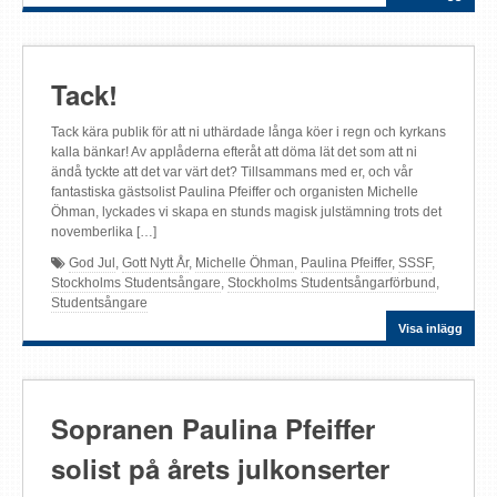
Tack!
Tack kära publik för att ni uthärdade långa köer i regn och kyrkans
kalla bänkar! Av applåderna efteråt att döma lät det som att ni
ändå tyckte att det var värt det? Tillsammans med er, och vår
fantastiska gästsolist Paulina Pfeiffer och organisten Michelle
Öhman, lyckades vi skapa en stunds magisk julstämning trots det
novemberlika […]
God Jul
,
Gott Nytt År
,
Michelle Öhman
,
Paulina Pfeiffer
,
SSSF
,
Stockholms Studentsångare
,
Stockholms Studentsångarförbund
,
Studentsångare
Visa inlägg
Sopranen Paulina Pfeiffer
solist på årets julkonserter