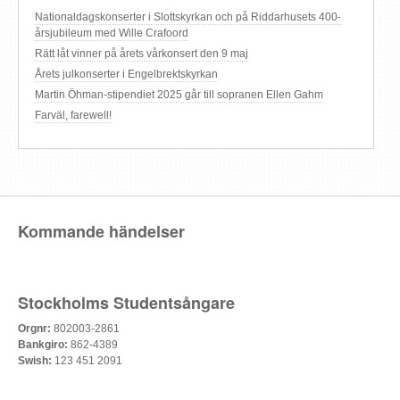
Nationaldagskonserter i Slottskyrkan och på Riddarhusets 400-
årsjubileum med Wille Crafoord
Rätt låt vinner på årets vårkonsert den 9 maj
Årets julkonserter i Engelbrektskyrkan
Martin Öhman-stipendiet 2025 går till sopranen Ellen Gahm
Farväl, farewell!
Kommande händelser
Stockholms Studentsångare
Orgnr:
802003-2861
Bankgiro:
862-4389
Swish:
123 451 2091