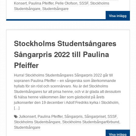
Konsert
,
Paulina Pfeiffer
,
Pelle Olofson
,
SSSF
,
Stockholms
Studentsångare
,
Studentsångare
Visa inlägg
Stockholms Studentsångares
Sångarpris 2022 till Paulina
Pfeiffer
Hurra! Stockholms Studentsångares Sångarpris 2022 går till
sopranen Paulina Pfeiffer – en sångerska som återkommande
hyllats för sin röst och scennärvaro. Nu är det Stockholms
Studentsångares tur att prisa henne, och vi är glada att dessutom
få hälsa henne välkommen åter som gästsolist på årets
julkonserter den 19 december i Adolf Fredriks kyrka i Stockholm,
[…]
Julkonsert
,
Paulina Pfeiffer
,
Sångarpris
,
Sångarpriset
,
SSSF
,
Stockholms Studentsångare
,
Stockholms Studentsångarförbund
,
Studentsångare
Visa inlägg