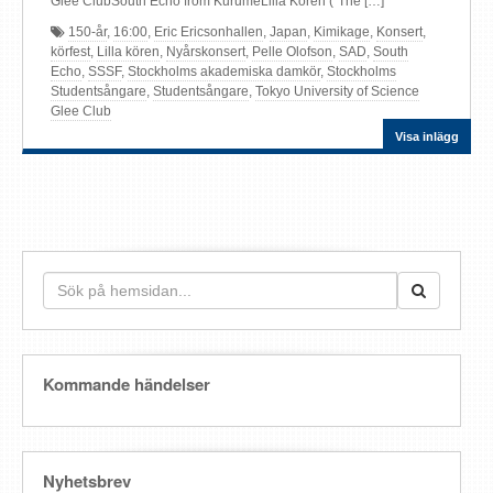
Glee ClubSouth Echo from KurumeLilla Kören (”The […]
150-år
,
16:00
,
Eric Ericsonhallen
,
Japan
,
Kimikage
,
Konsert
,
körfest
,
Lilla kören
,
Nyårskonsert
,
Pelle Olofson
,
SAD
,
South
Echo
,
SSSF
,
Stockholms akademiska damkör
,
Stockholms
Studentsångare
,
Studentsångare
,
Tokyo University of Science
Glee Club
Visa inlägg
Kommande händelser
Nyhetsbrev