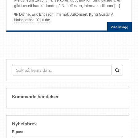
årsjubileum 1995. Vi får se kören uppträda för Kung Gustaf V, en
glimt av ett framträdande på Nobelfesten, interna traditioner […]
Divine
,
Eric Ericsson
,
Internat
,
Julkonsert
,
Kung Gustaf V
,
Nobelfesten
,
Youtube
Visa inlägg
Kommande händelser
Nyhetsbrev
E-post: