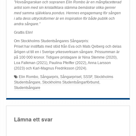
”Hovsångarskan och sopranen Elin Rombo är en mångfacetterad
artist som med sin kristallklara stämma bemästrar olika genrer
med samma självklara pondus. Hennes engagemang för sången
i alla dess uttrycksformer är en inspiration för både publik och
andra sångare.”
Grattis Elin!
Om Stockholms Studentsångares Sångarpris:
Priset har instiftats med stöd från Eva och Mats Qviberg och delas
årligen ut till en i Sverige yrkesverksam sångare. Prissumman är
på 100 000 kronor. Tidigare pristagare är Nina Stemme (2020),
Loa Falkman (2021), Paulina Pfeiffer (2022), Anna Larsson
(2023) och Karl-Magnus Fredriksson (2024).
Elin Rombo
,
Sångarpris
,
Sångarpriset
,
SSSF
,
Stockholms
Studentsångare
,
Stockholms Studentsångarförbund
,
Studentsångare
Lämna ett svar