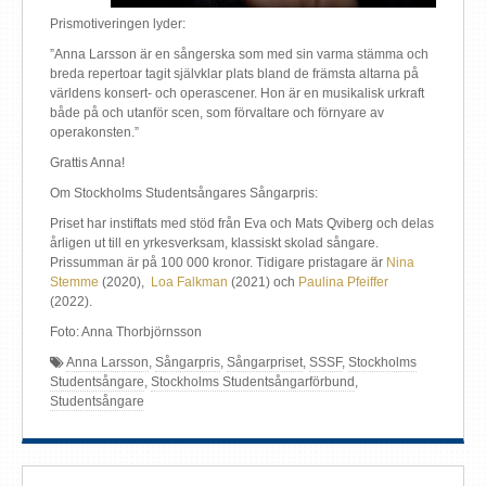
Prismotiveringen lyder:
”Anna Larsson är en sångerska som med sin varma stämma och
breda repertoar tagit självklar plats bland de främsta altarna på
världens konsert- och operascener. Hon är en musikalisk urkraft
både på och utanför scen, som förvaltare och förnyare av
operakonsten.”
Grattis Anna!
Om Stockholms Studentsångares Sångarpris:
Priset har instiftats med stöd från Eva och Mats Qviberg och delas
årligen ut till en yrkesverksam, klassiskt skolad sångare.
Prissumman är på 100 000 kronor. Tidigare pristagare är
Nina
Stemme
(2020),
Loa Falkman
(2021) och
Paulina Pfeiffer
(2022).
Foto: Anna Thorbjörnsson
Anna Larsson
,
Sångarpris
,
Sångarpriset
,
SSSF
,
Stockholms
Studentsångare
,
Stockholms Studentsångarförbund
,
Studentsångare