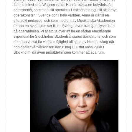
för inte minst sina Wagner-roller. Hon är också en betydelsefull
entreprenör, som med sitt operahus i Vattnäs bidragit till att förnya
operakonsten i Sverige och i hela världen. Anna är därtill en
eftersökt pedagog, och som medlem av Musikaliska Akademien
är hon en av de som ser till att Sverige även framgent lyser klart
på operahimlen. Vi är stolta över att ha en sådan enastående
stipendiat för Stockholms Studentsångares Sångarpris, och som
ni redan vet så får vi alla möjlighet att njuta av hennes sång när
hon gästar vår vårkonsert den 6 maj i Gustaf Vasa kyrka i
Stockholm, då även prisutdelningen kommer att äga rum.