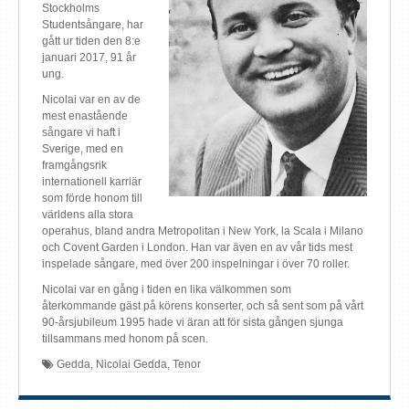
Stockholms
Studentsångare, har
gått ur tiden den 8:e
januari 2017, 91 år
ung.
Nicolai var en av de
mest enastående
sångare vi haft i
Sverige, med en
framgångsrik
internationell karriär
som förde honom till
världens alla stora
operahus, bland andra Metropolitan i New York, la Scala i Milano
och Covent Garden i London. Han var även en av vår tids mest
inspelade sångare, med över 200 inspelningar i över 70 roller.
Nicolai var en gång i tiden en lika välkommen som
återkommande gäst på körens konserter, och så sent som på vårt
90-årsjubileum 1995 hade vi äran att för sista gången sjunga
tillsammans med honom på scen.
Gedda
,
Nicolai Gedda
,
Tenor