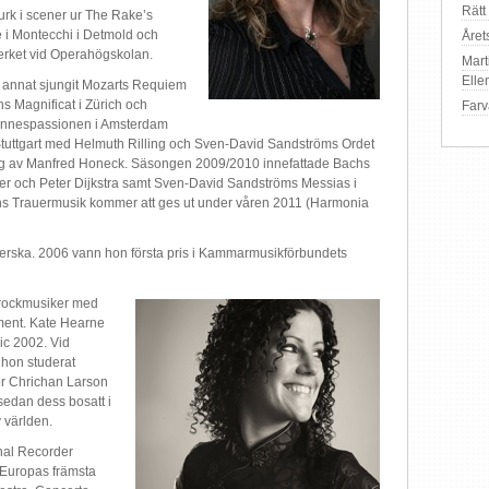
Rätt
urk i scener ur The Rake’s
e i Montecchi i Detmold och
Året
erket vid Operahögskolan.
Mart
Ell
 annat sjungit Mozarts Requiem
s Magnificat i Zürich och
Farv
nnespassionen i Amsterdam
tuttgart med Helmuth Rilling och Sven-David Sandströms Ordet
g av Manfred Honeck. Säsongen 2009/2010 innefattade Bachs
ter och Peter Dijkstra samt Sven-David Sandströms Messias i
hs Trauermusik kommer att ges ut under våren 2011 (Harmonia
rska. 2006 vann hon första pris i Kammarmusikförbundets
arockmusiker med
ument. Kate Hearne
ic 2002. Vid
hon studerat
för Chrichan Larson
edan dess bosatt i
 världen.
nal Recorder
 Europas främsta