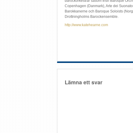
barockorkestrar såsom Irish Baroque Orch
Copenhagen (Danmark), Arte dei Suonator
Barokkanerne och Baroque Soloists (Norg
Drottningholms Barockensemble.
http://www.katehearne.com
Lämna ett svar