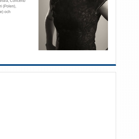
estra, Concerto
i (Polen),
e) och