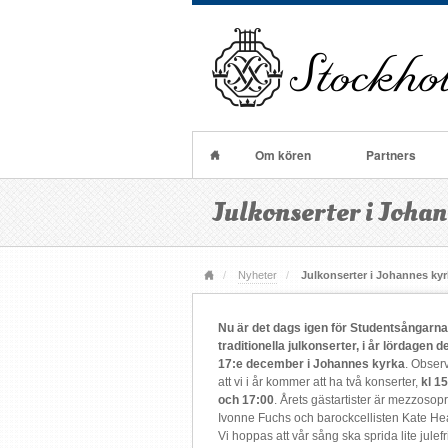
Om kören
Partners
Julkonserter i Joha
Nyheter
Julkonserter i Johannes ky
Nu är det dags igen för Studentsångarn
traditionella julkonserter, i år lördagen d
17:e december i Johannes kyrka
. Obser
att vi i år kommer att ha två konserter,
kl 1
och 17:00
. Årets gästartister är mezzoso
Ivonne Fuchs och barockcellisten Kate He
Vi hoppas att vår sång ska sprida lite julefri