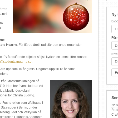
järran
Nyh
 nytt
E-po
ra
a
För
nne
ate Hearne
. För fjärde året i rad står den unge organisten
.
Eft
. Ev återstående biljetter säljs i kyrkan en timme före konsert.
@studentsangarna.se
.
 Barn upp tom 10 år gratis, Ungdom upp till 18 år samt
ntpris
från Masterutbildningen på
010. Hon har även studerat vid
iga Musikhögskolan i
ioner för Christa Ludwig.
Sen
 Fuchs rollen som Waltraute i
Nati
 Staatsoper i Berlin, under
Ridd
 Rhenguldet och Valkyrian på
Craf
itelrollen i Händels Ariodante