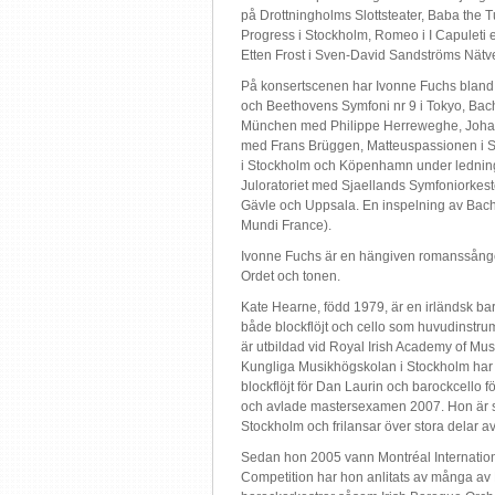
på Drottningholms Slottsteater, Baba the T
Progress i Stockholm, Romeo i I Capuleti 
Etten Frost i Sven-David Sandströms Nätv
På konsertscenen har Ivonne Fuchs bland
och Beethovens Symfoni nr 9 i Tokyo, Bach
München med Philippe Herreweghe, Joha
med Frans Brüggen, Matteuspassionen i S
i Stockholm och Köpenhamn under lednin
Juloratoriet med Sjaellands Symfoniorkes
Gävle och Uppsala. En inspelning av Bac
Mundi France).
Ivonne Fuchs är en hängiven romanssånge
Ordet och tonen.
Kate Hearne, född 1979, är en irländsk b
både blockflöjt och cello som huvudinstr
är utbildad vid Royal Irish Academy of Mus
Kungliga Musikhögskolan i Stockholm har 
blockflöjt för Dan Laurin och barockcello 
och avlade mastersexamen 2007. Hon är s
Stockholm och frilansar över stora delar av
Sedan hon 2005 vann Montréal Internatio
Competition har hon anlitats av många av