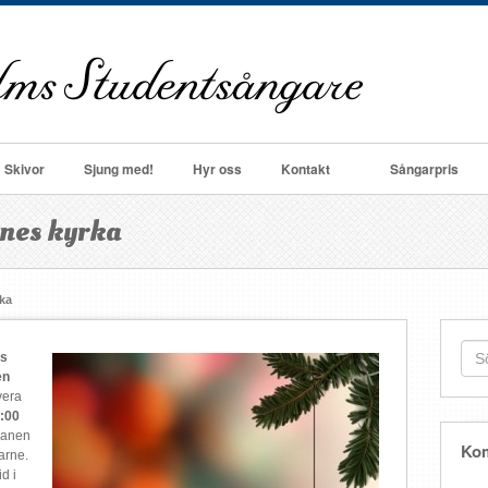
Skivor
Sjung med!
Hyr oss
Kontakt
Sångarpris
nnes kyrka
rka
as
en
vera
5:00
pranen
Ko
arne.
d i