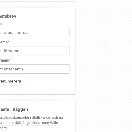
etsbrev
st:
namn:
ernamn:
aste inläggen
onaldagskonserter i Slottskyrkan och på
arhusets 400-årsjubileum med Wille
oord