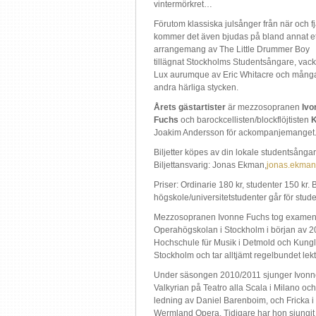
vintermörkret…
Förutom klassiska julsånger från när och f
kommer det även bjudas på bland annat ett
arrangemang av The Little Drummer Boy
tillägnat Stockholms Studentsångare, vack
Lux aurumque av Eric Whitacre och mång
andra härliga stycken.
Årets gästartister
är mezzosopranen
Ivo
Fuchs
och barockcellisten/blockflöjtisten
K
Joakim Andersson för ackompanjemanget
Biljetter köpes av din lokale studentsångare
Biljettansvarig: Jonas Ekman,
jonas.ekman
Priser: Ordinarie 180 kr, studenter 150 kr.
högskole/universitetstudenter går för stude
Mezzosopranen Ivonne Fuchs tog examen 
Operahögskolan i Stockholm i början av 2
Hochschule für Musik i Detmold och Kungl
Stockholm och tar alltjämt regelbundet lekt
Under säsongen 2010/2011 sjunger Ivonne
Valkyrian på Teatro alla Scala i Milano och
ledning av Daniel Barenboim, och Fricka i
Wermland Opera. Tidigare har hon sjungit t