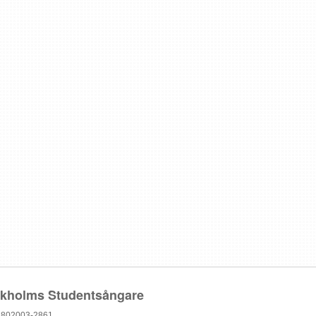
ckholms Studentsångare
802003-2861